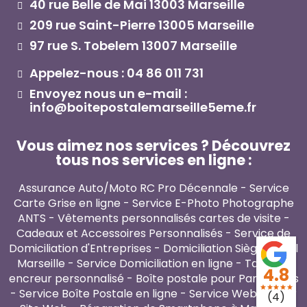
40 rue Belle de Mai 13003 Marseille
209 rue Saint-Pierre 13005 Marseille
97 rue S. Tobelem 13007 Marseille
Appelez-nous : 04 86 011 731
Envoyez nous un e-mail :
info@boitepostalemarseille5eme.fr
Vous aimez nos services ? Découvrez
tous nos services en ligne :
Assurance Auto/Moto RC Pro Décennale
-
Service
Carte Grise en ligne
-
Service E-Photo Photographe
ANTS
-
Vêtements personnalisés cartes de visite
-
Cadeaux et Accessoires Personnalisés
-
Service de
Domiciliation d'Entreprises
-
Domiciliation Siège Social
Marseille
-
Service Domiciliation en ligne
-
Tampon
4.8
encreur personnalisé
-
Boîte postale pour Particuliers
star
star
star
star
star
-
Service Boîte Postale en ligne
-
Service Webmaster
(4)