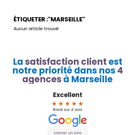
ÉTIQUETER :"MARSEILLE"
Aucun article trouvé
La
satisfaction client
est
notre priorité dans nos
4
agences
à Marseille
Excellent
star
star
star
star
star
Basé sur
4
avis
Laisser un avis