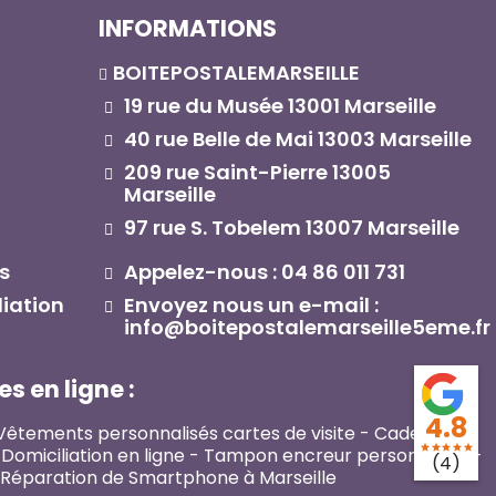
INFORMATIONS
BOITEPOSTALEMARSEILLE
19 rue du Musée 13001 Marseille
40 rue Belle de Mai 13003 Marseille
209 rue Saint-Pierre 13005
Marseille
97 rue S. Tobelem 13007 Marseille
s
Appelez-nous : 04 86 011 731
liation
Envoyez nous un e-mail :
info@boitepostalemarseille5eme.fr
s en ligne :
4.8
Vêtements personnalisés cartes de visite
-
Cadeaux et
star
star
star
star
star
Domiciliation en ligne
-
Tampon encreur personnalisé
-
(4)
Réparation de Smartphone à Marseille